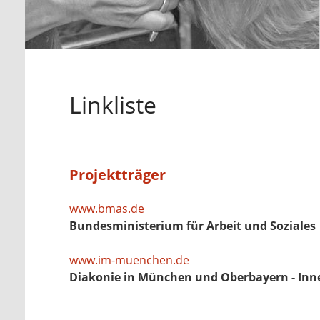
Linkliste
Projektträger
www.bmas.de
Bundesministerium für Arbeit und Soziales
www.im-muenchen.de
Diakonie in München und Oberbayern - Inne