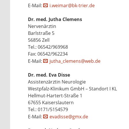
E-Mail:
i.weimar@bk-trier.de
Dr. med. Jutha Clemens
Nervenärztin
Barlstraße 5
56856 Zell
Tel.: 06542/969968
Fax: 06542/962234
E-Mail:
jutha_clemens@web.de
Dr. med. Eva Disse
Assistenzärztin Neurologie
Westpfalz-Klinikum GmbH – Standort I KL
Hellmut-Hartert-Straße 1
67655 Kaiserslautern
Tel.: 0171/5154579
E-Mail:
evadisse@gmx.de