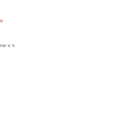
de
ier e. V.