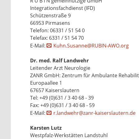
R U B I N gemeinnützige GmbH
Integrationsfachdienst (IFD)
Schützenstraße 9
66953 Pirmasens
Telefon: 06331 / 51 54 0
Telefax: 6331 / 51 54 70
E-Mail:
Kuhn.Susanne@RUBIN-AWO.org
Dr. med. Ralf Landwehr
Leitender Arzt Neurologie
ZANR GmbH: Zentrum für Ambulante Rehabilita
Europaallee 1
67657 Kaiserslautern
Tel: +49 (0)631 / 3 40 68 - 39
Fax: +49 (0)631 / 3 40 68 - 59
E-Mail:
r.landwehr@zanr-kaiserslautern.de
Karsten Lutz
Westpfalz-Werkstätten Landstuhl